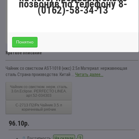
позвонив по телефону 8-
(0162)-58-34-13
Понятно
Краткое описание
Чайник со свистком AST-1018 (нжс) 2.5л Материал: нержавеющая
сталь Страна производства: Китай ...
Читать далее...
Чайник со свистком. нерж. сталь.
3.0л.Eclipse. PERFECTO LINEA.
арт.52-034303
С-2713 П2/Рк Чайник 3.5 л
коричневый рябчик
96.10р.
Доступность:
На складе
2