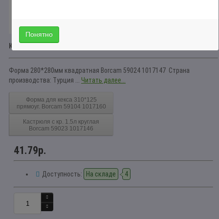
Понятно
Краткое описание
Форма 280*280мм квадратная Borcam 59024 1017147 Страна
производства: Турция ...
Читать далее...
Форма для кекса 310*125
прямоуг. Borcam 59104 1017160
Кастрюля с кр. 1.5л круглая
Borcam 59023 1017146
41.79р.
Доступность:
На складе
4