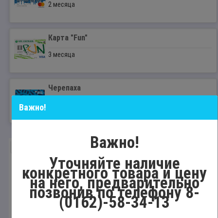
2 месяца
Карта "Fun"
3 месяца
Черепаха
8 месяцев
Важно!
Код товара:
1030260
0 отзывов
Важно!
ПОПУЛЯРНЫЙ
Уточняйте наличие
конкретного товара и цену
на него, предварительно
позвонив по телефону 8-
(0162)-58-34-13