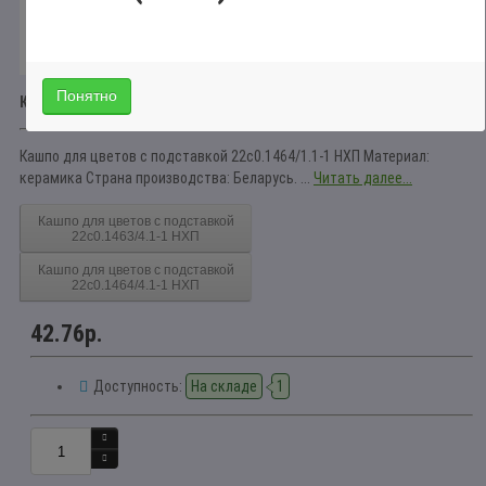
Понятно
Краткое описание
Кашпо для цветов с подставкой 22с0.1464/1.1-1 НХП Материал:
керамика Страна производства: Беларусь. ...
Читать далее...
Кашпо для цветов с подставкой
22с0.1463/4.1-1 НХП
Кашпо для цветов с подставкой
22с0.1464/4.1-1 НХП
42.76р.
Доступность:
На складе
1