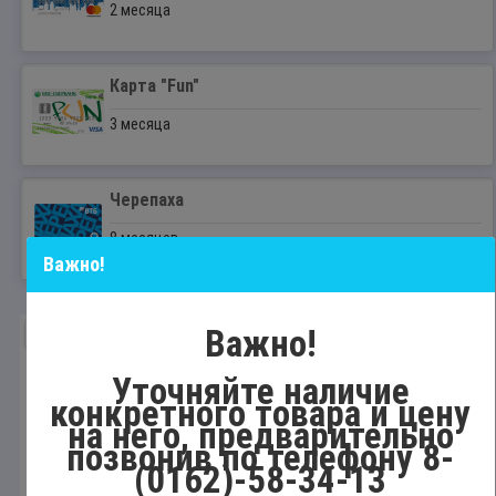
2 месяца
Карта "Fun"
3 месяца
Черепаха
8 месяцев
Важно!
Код товара:
1107356
0 отзывов
Важно!
ПОПУЛЯРНЫЙ
Уточняйте наличие
конкретного товара и цену
на него, предварительно
позвонив по телефону 8-
(0162)-58-34-13