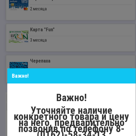
2 месяца
Карта "Fun"
3 месяца
Черепаха
8 месяцев
Важно!
Код товара:
1089820
0 отзывов
Важно!
ТОП ПРОДАЖ
ПОПУЛЯРНЫЙ
Уточняйте наличие
конкретного товара и цену
на него, предварительно
позвонив по телефону 8-
(0162)-58-34-13