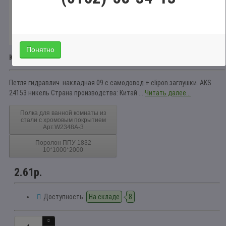
Понятно
Краткое описание
Петля гидравлич. накладная 09 с самодовод.+ clipon.заглушки. AKS
24153 никель Страна производства: Китай ...
Читать далее...
Полка для ванной комнаты из
стали с хромовым покрытием
Арт.W2348А-3
Поролон ППУ 1832
10*1000*2000
2.61р.
Доступность:
На складе
8