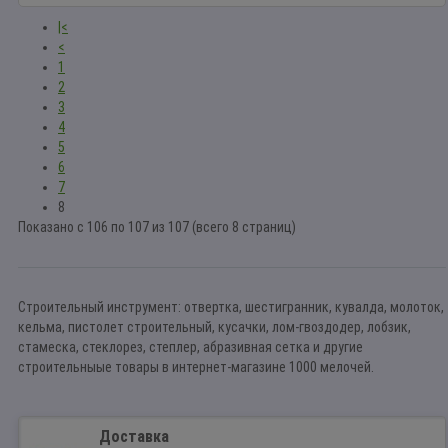
|<
<
1
2
3
4
5
6
7
8
Показано с 106 по 107 из 107 (всего 8 страниц)
Строительный инструмент: отвертка, шестигранник, кувалда, молоток,
кельма, пистолет строительный, кусачки, лом-гвоздодер, лобзик,
стамеска, стеклорез, степлер, абразивная сетка и другие
строительныые товары в интернет-магазине 1000 мелочей.
Доставка