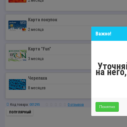
2 месяца
Карта покупок
2 месяца
Важно!
Карта "Fun"
3 месяца
Уточня
на него
Черепаха
8 месяцев
Код товара:
001295
0 отзывов
Понятно
ПОПУЛЯРНЫЙ