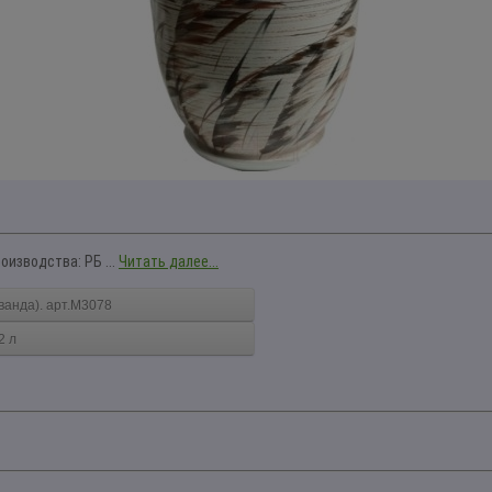
оизводства: РБ ...
Читать далее...
анда). арт.М3078
2 л