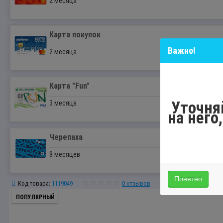
2 месяца
Карта покупок
Важно!
2 месяца
Карта "Fun"
Уточня
3 месяца
на него
Черепаха
8 месяцев
Понятно
Код товара:
1119049
0 отзывов
ПОПУЛЯРНЫЙ