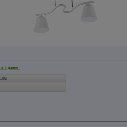
ать далее...
Ф350
1