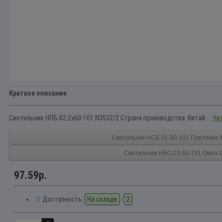
Краткое описание
Светильник НПБ 02-2x60-101 N3532/2 Страна производства: Китай ...
Чит
Светильник НСБ 01-60-101 Плетенка 
Светильник НБО 23-60-701 Овал-
97.59р.
Доступность:
На складе
2