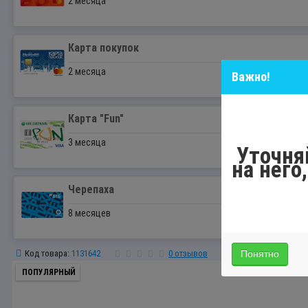
2 месяца
Карта покупок
2 месяца
Важно!
Карта "Fun"
3 месяца
Уточня
на него
Черепаха
8 месяцев
Понятно
Код товара:
1131642
0 отзывов
ПОПУЛЯРНЫЙ